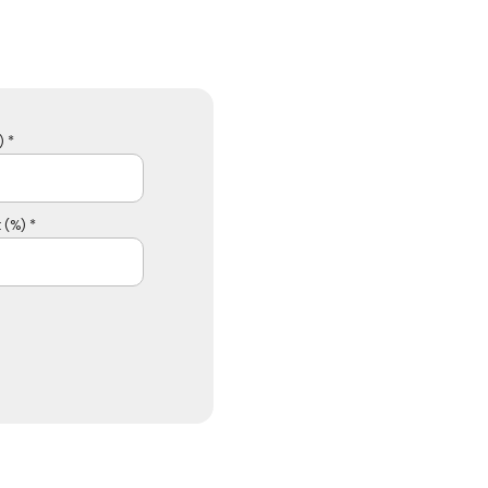
 *
 (%) *