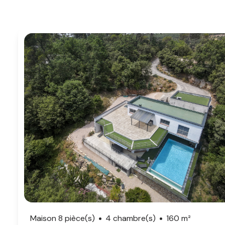
notre
agence
contact
Maison 8 pièce(s)
4 chambre(s)
160 m²