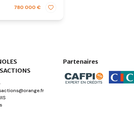
780 000 €
NOLES
Partenaires
SACTIONS
5
nsactions@orange.fr
UIS
s