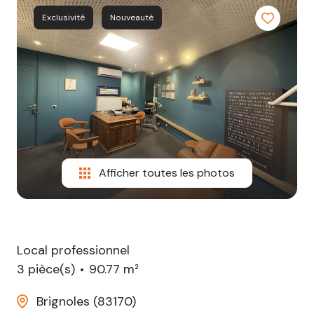
notre
Exclusivité
Nouveauté
agence
contact
Afficher toutes les photos
Local professionnel
3 pièce(s)
90.77 m²
Brignoles (83170)