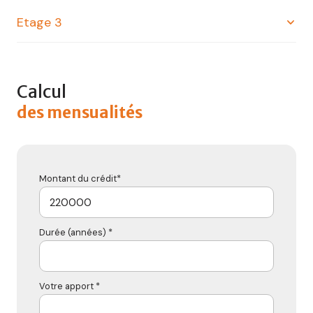
Etage 3
salle
26.79 m²
Calcul
bureau
18.08 m²
des mensualités
WC
3.85 m²
bureau
20.54 m²
bureau
21.02 m²
Montant du crédit*
Durée (années) *
Votre apport *