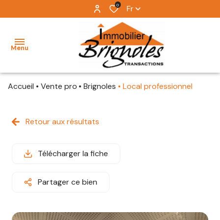
0
Fr
Menu
Accueil
Vente pro
Brignoles
Local professionnel
vente
location
Retour aux résultats
biens
d'exceptions
Télécharger la fiche
immobilier
Partager ce bien
d'entreprise
estimation